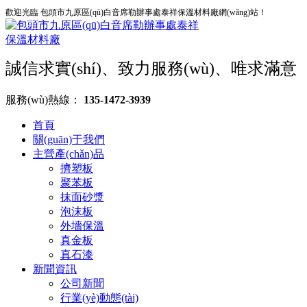
歡迎光臨 包頭市九原區(qū)白音席勒辦事處泰祥保溫材料廠網(wǎng)站！
誠信求實(shí)、致力服務(wù)、唯求滿意
服務(wù)熱線：
135-1472-3939
首頁
關(guān)于我們
主營產(chǎn)品
擠塑板
聚苯板
抹面砂漿
泡沫板
外墻保溫
真金板
真石漆
新聞資訊
公司新聞
行業(yè)動態(tài)