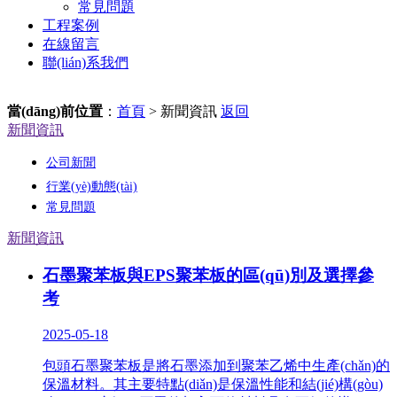
常見問題
工程案例
在線留言
聯(lián)系我們
當(dāng)前位置
：
首頁
> 新聞資訊
返回
新聞資訊
公司新聞
行業(yè)動態(tài)
常見問題
新聞資訊
石墨聚苯板與EPS聚苯板的區(qū)別及選擇參
考
2025-05-18
包頭石墨聚苯板是將石墨添加到聚苯乙烯中生產(chǎn)的
保溫材料。其主要特點(diǎn)是保溫性能和結(jié)構(gòu)