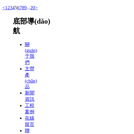
<
1
2
3
4
5
6
7
8
9
...
20
>
底部導(dǎo)
航
關
(guān)
于我
們
主營
產
(chǎn)
品
新聞
資訊
工程
案例
在線
留言
聯