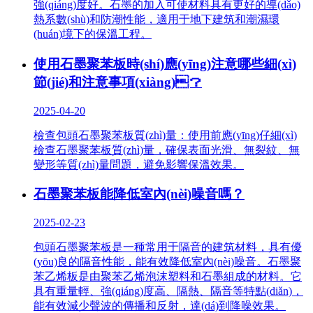
強(qiáng)度好。石墨的加入可使材料具有更好的導(dǎo)
熱系數(shù)和防潮性能，適用于地下建筑和潮濕環
(huán)境下的保溫工程。
使用石墨聚苯板時(shí)應(yīng)注意哪些細(xì)
節(jié)和注意事項(xiàng)？
2025-04-20
檢查包頭石墨聚苯板質(zhì)量：使用前應(yīng)仔細(xì)
檢查石墨聚苯板質(zhì)量，確保表面光滑、無裂紋、無
變形等質(zhì)量問題，避免影響保溫效果。
石墨聚苯板能降低室內(nèi)噪音嗎？
2025-02-23
包頭石墨聚苯板是一種常用于隔音的建筑材料，具有優
(yōu)良的隔音性能，能有效降低室內(nèi)噪音。石墨聚
苯乙烯板是由聚苯乙烯泡沫塑料和石墨組成的材料。它
具有重量輕、強(qiáng)度高、隔熱、隔音等特點(diǎn)，
能有效減少聲波的傳播和反射，達(dá)到降噪效果。