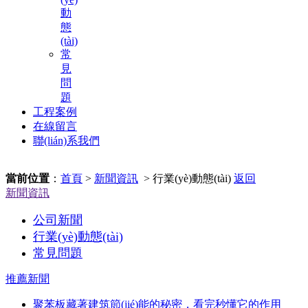
動
態
(tài)
常
見
問
題
工程案例
在線留言
聯(lián)系我們
當前位置
：
首頁
>
新聞資訊
> 行業(yè)動態(tài)
返回
新聞資訊
公司新聞
行業(yè)動態(tài)
常見問題
推薦新聞
聚苯板藏著建筑節(jié)能的秘密，看完秒懂它的作用