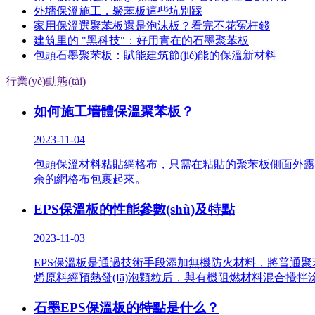
外墻保溫施工，聚苯板這些坑別踩
家用保溫選聚苯板還是泡沫板？看完不花冤枉錢
建筑里的 "黑科技"：好用實在的石墨聚苯板
包頭石墨聚苯板：賦能建筑節(jié)能的保溫新材料
行業(yè)動態(tài)
如何施工墻體保溫聚苯板？
2023-11-04
包頭保溫材料粘貼網格布，只需在粘貼的聚苯板側面外露處進
余的網格布包裹起來。
EPS保溫板的性能參數(shù)及特點
2023-11-03
EPS保溫板是通過技術手段添加無機防火材料，將普通聚
烯原料經預熱發(fā)泡顆粒后，與有機阻燃材料混合攪拌涂層
石墨EPS保溫板的特點是什么？