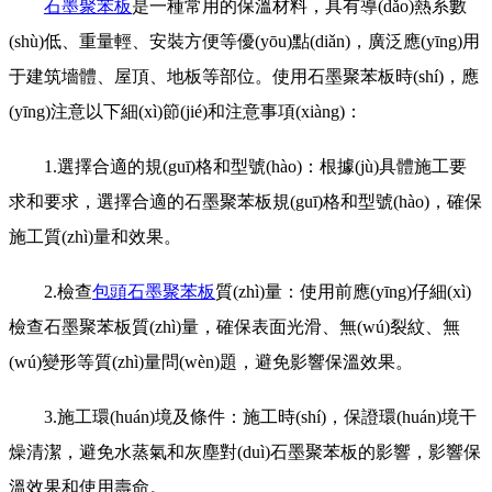
石墨聚苯板
是一種常用的保溫材料，具有導(dǎo)熱系數
(shù)低、重量輕、安裝方便等優(yōu)點(diǎn)，廣泛應(yīng)用
于建筑墻體、屋頂、地板等部位。使用石墨聚苯板時(shí)，應
(yīng)注意以下細(xì)節(jié)和注意事項(xiàng)：
1.選擇合適的規(guī)格和型號(hào)：根據(jù)具體施工要
求和要求，選擇合適的石墨聚苯板規(guī)格和型號(hào)，確保
施工質(zhì)量和效果。
2.檢查
包頭石墨聚苯板
質(zhì)量：使用前應(yīng)仔細(xì)
檢查石墨聚苯板質(zhì)量，確保表面光滑、無(wú)裂紋、無
(wú)變形等質(zhì)量問(wèn)題，避免影響保溫效果。
3.施工環(huán)境及條件：施工時(shí)，保證環(huán)境干
燥清潔，避免水蒸氣和灰塵對(duì)石墨聚苯板的影響，影響保
溫效果和使用壽命。