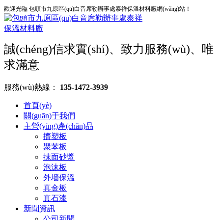
歡迎光臨 包頭市九原區(qū)白音席勒辦事處泰祥保溫材料廠網(wǎng)站！
誠(chéng)信求實(shí)、致力服務(wù)、唯
求滿意
服務(wù)熱線：
135-1472-3939
首頁(yè)
關(guān)于我們
主營(yíng)產(chǎn)品
擠塑板
聚苯板
抹面砂漿
泡沫板
外墻保溫
真金板
真石漆
新聞資訊
公司新聞