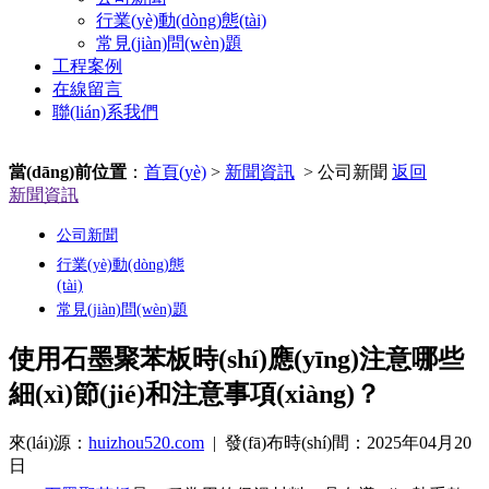
行業(yè)動(dòng)態(tài)
常見(jiàn)問(wèn)題
工程案例
在線留言
聯(lián)系我們
當(dāng)前位置
：
首頁(yè)
>
新聞資訊
> 公司新聞
返回
新聞資訊
公司新聞
行業(yè)動(dòng)態
(tài)
常見(jiàn)問(wèn)題
使用石墨聚苯板時(shí)應(yīng)注意哪些
細(xì)節(jié)和注意事項(xiàng)？
來(lái)源：
huizhou520.com
| 發(fā)布時(shí)間：2025年04月20
日