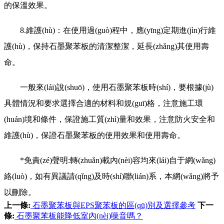
的保溫效果。
8.維護(hù)：在使用過(guò)程中，應(yīng)定期進(jìn)行維
護(hù)，保持石墨聚苯板的清潔整潔，延長(zhǎng)其使用壽
命。
一般來(lái)說(shuō)，使用石墨聚苯板時(shí)，要根據(jù)
具體情況和要求選擇合適的材料和規(guī)格，注意施工環
(huán)境和條件，保證施工質(zhì)量和效果，注意防火安全和
維護(hù)，保證石墨聚苯板的使用效果和使用壽命。
*免責(zé)聲明:轉(zhuǎn)載內(nèi)容均來(lái)自于網(wǎng)
絡(luò)，如有異議請(qǐng)及時(shí)聯(lián)系，本網(wǎng)將予
以刪除。
上一條:
石墨聚苯板與EPS聚苯板的區(qū)別及選擇參考
下一
條:
石墨聚苯板能降低室內(nèi)噪音嗎？