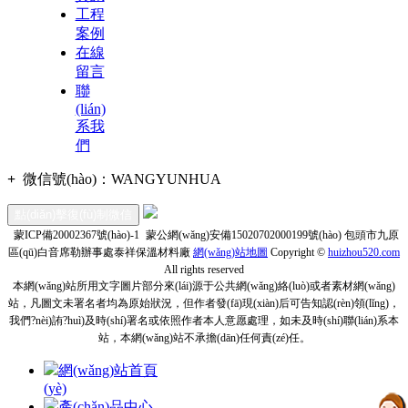
工程
案例
在線
留言
聯
(lián)
系我
們
+
微信號(hào)：
WANGYUNHUA
點(diǎn)擊復(fù)制微信
蒙ICP備20002367號(hào)-1
蒙公網(wǎng)安備15020702000199號(hào)
包頭市九原
區(qū)白音席勒辦事處泰祥保溫材料廠
網(wǎng)站地圖
Copyright ©
huizhou520.com
All rights reserved
本網(wǎng)站所用文字圖片部分來(lái)源于公共網(wǎng)絡(luò)或者素材網(wǎng)
站，凡圖文未署名者均為原始狀況，但作者發(fā)現(xiàn)后可告知認(rèn)領(lǐng)，
我們?nèi)詴?huì)及時(shí)署名或依照作者本人意愿處理，如未及時(shí)聯(lián)系本
站，本網(wǎng)站不承擔(dān)任何責(zé)任。
網(wǎng)站首頁
(yè)
產(chǎn)品中心