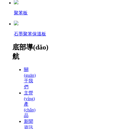
聚苯板
石墨聚苯保溫板
底部導(dǎo)
航
關
(guān)
于我
們
主營
(yíng)
產
(chǎn)
品
新聞
資訊