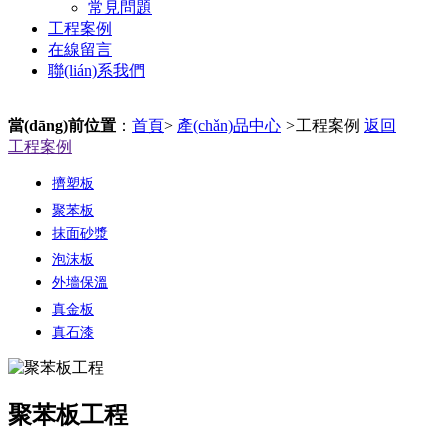
常見問題
工程案例
在線留言
聯(lián)系我們
當(dāng)前位置
：
首頁
>
產(chǎn)品中心
>
工程案例
返回
工程案例
擠塑板
聚苯板
抹面砂漿
泡沫板
外墻保溫
真金板
真石漆
聚苯板工程