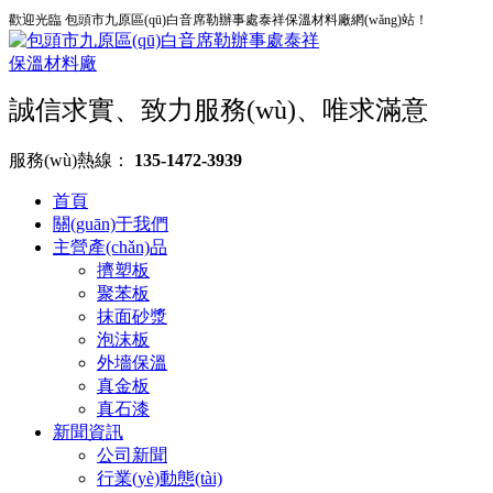
歡迎光臨 包頭市九原區(qū)白音席勒辦事處泰祥保溫材料廠網(wǎng)站！
誠信求實、致力服務(wù)、唯求滿意
服務(wù)熱線：
135-1472-3939
首頁
關(guān)于我們
主營產(chǎn)品
擠塑板
聚苯板
抹面砂漿
泡沫板
外墻保溫
真金板
真石漆
新聞資訊
公司新聞
行業(yè)動態(tài)