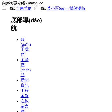
內(nèi)容介紹
/ introduce
上一條:
青東華庭
下一條:
某小區(qū)一體保溫板
底部導(dǎo)
航
關
(guān)
于我
們
主營
產
(chǎn)
品
新聞
資訊
工程
案例
在線
留言
聯