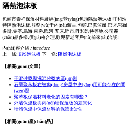
隔熱泡沫板
包頭市泰祥保溫材料廠經(jīng)營(yíng)包頭隔熱泡沫板,呼和浩
特隔熱泡沫板,服務(wù)于內(nèi)蒙古,包頭,巴彥淖爾,巴盟,鄂爾
多斯,集寧,烏海,東勝,臨河,五原,呼市,呼和浩特等地,公司產
(chǎn)品多樣,價(jià)格合理,歡迎新老客戶(hù)前來(lái)洽談!
內(nèi)容介紹
/ introduce
上一條:
EPS泡沫板
下一條:
阻燃泡沫板
【相關(guān)文章】
干混砂漿與濕混砂漿的區(qū)別
石墨聚苯板在被動(dòng)房屋中應(yīng)用可能存在的問
(wèn)題
聚苯板保溫材料老化的因素有哪些？
外墻保溫板與內(nèi)墻保溫板的差異化
墻體保溫中保溫材料的保護(hù)性
【相關(guān)產(chǎn)品】