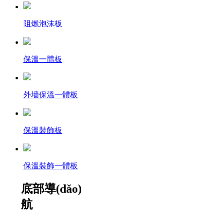
阻燃泡沫板
保溫一體板
外墻保溫一體板
保溫裝飾板
保溫裝飾一體板
底部導(dǎo)
航