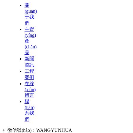
關
(guān)
于我
們
主營
(yíng)
產
(chǎn)
品
新聞
資訊
工程
案例
在線
(xiàn)
留言
聯
(lián)
系我
們
+
微信號(hào)：
WANGYUNHUA