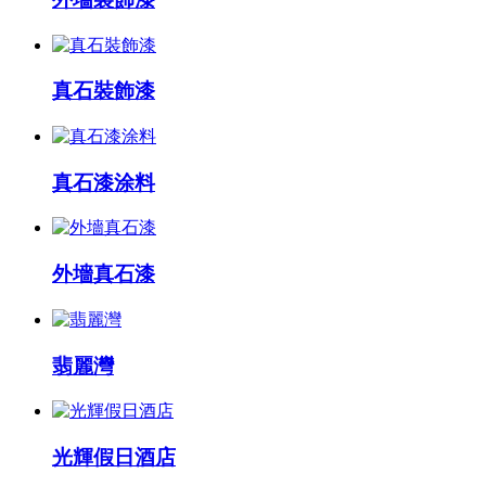
真石裝飾漆
真石漆涂料
外墻真石漆
翡麗灣
光輝假日酒店