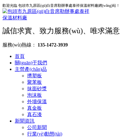
歡迎光臨 包頭市九原區(qū)白音席勒辦事處泰祥保溫材料廠網(wǎng)站！
誠信求實、致力服務(wù)、唯求滿意
服務(wù)熱線：
135-1472-3939
首頁
關(guān)于我們
主營產(chǎn)品
擠塑板
聚苯板
抹面砂漿
泡沫板
外墻保溫
真金板
真石漆
新聞資訊
公司新聞
行業(yè)動態(tài)