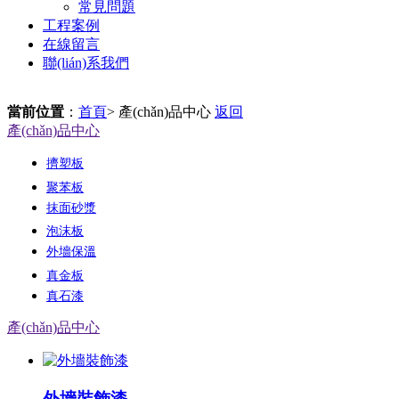
常見問題
工程案例
在線留言
聯(lián)系我們
當前位置
：
首頁
> 產(chǎn)品中心
返回
產(chǎn)品中心
擠塑板
聚苯板
抹面砂漿
泡沫板
外墻保溫
真金板
真石漆
產(chǎn)品中心
外墻裝飾漆