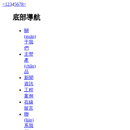
<
1
2
3
4
5
6
7
8
>
底部導航
關
(guān)
于我
們
主營
產
(chǎn)
品
新聞
資訊
工程
案例
在線
留言
聯
(lián)
系我